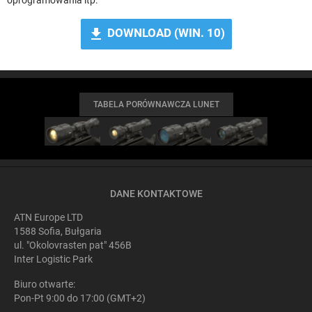
oprogramowania itp.
file_download
DOWNLOAD (WIN. 10)
TABELA PORÓWNAWCZA LUNET
DANE KONTAKTOWE
ATN Europe LTD
1588 Sofia, Bułgaria
ul. "Okolovrasten pat" 456B
Inter Logistic Park
Biuro otwarte:
Pon-Pt 9:00 do 17:00 (GMT+2)