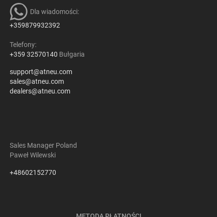
Dla wiadomości:
+359879932392
Telefony:
+359 32570140
Bułgaria
support@atneu.com
sales@atneu.com
dealers@atneu.com
Sales Manager Poland
Paweł Wilewski
+48602152770
METODA PŁATNOŚCI