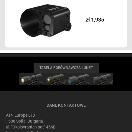
zł 1,935
TABELA PORÓWNAWCZA LUNET
DANE KONTAKTOWE
ATN Europe LTD
1588 Sofia, Bułgaria
ul. "Okolovrasten pat" 456B