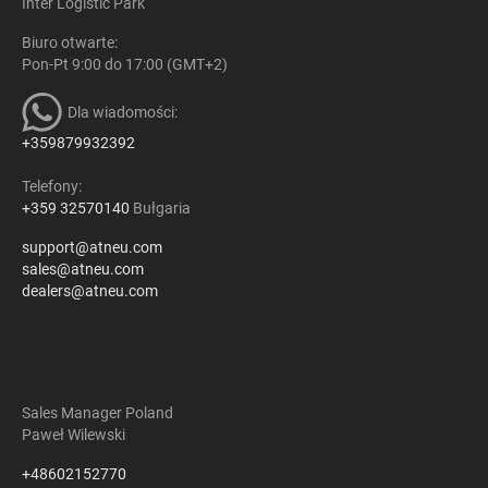
Inter Logistic Park
Biuro otwarte:
Pon-Pt 9:00 do 17:00 (GMT+2)
Dla wiadomości:
+359879932392
Telefony:
+359 32570140
Bułgaria
support@atneu.com
sales@atneu.com
dealers@atneu.com
Sales Manager Poland
Paweł Wilewski
+48602152770