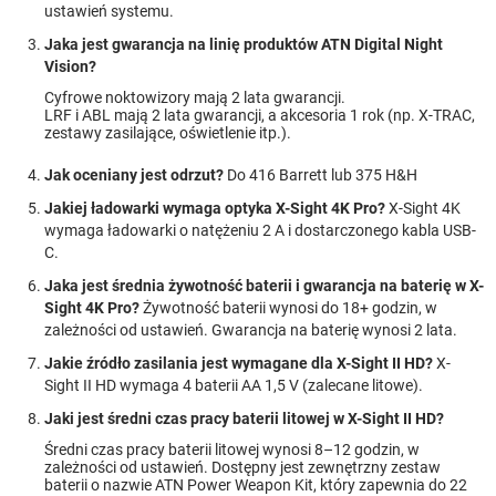
ustawień systemu.
Jaka jest gwarancja na linię produktów ATN Digital Night
Vision?
Cyfrowe noktowizory mają 2 lata gwarancji.
LRF i ABL mają 2 lata gwarancji, a akcesoria 1 rok (np. X-TRAC,
zestawy zasilające, oświetlenie itp.).
Jak oceniany jest odrzut?
Do 416 Barrett lub 375 H&H
Jakiej ładowarki wymaga optyka X-Sight 4K Pro?
X-Sight 4K
wymaga ładowarki o natężeniu 2 A i dostarczonego kabla USB-
C.
Jaka jest średnia żywotność baterii i gwarancja na baterię w X-
Sight 4K Pro?
Żywotność baterii wynosi do 18+ godzin, w
zależności od ustawień. Gwarancja na baterię wynosi 2 lata.
Jakie źródło zasilania jest wymagane dla X-Sight II HD?
X-
Sight II HD wymaga 4 baterii AA 1,5 V (zalecane litowe).
Jaki jest średni czas pracy baterii litowej w X-Sight II HD?
Średni czas pracy baterii litowej wynosi 8–12 godzin, w
zależności od ustawień. Dostępny jest zewnętrzny zestaw
baterii o nazwie ATN Power Weapon Kit, który zapewnia do 22