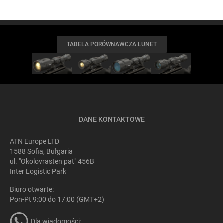
TABELA PORÓWNAWCZA LUNET
DANE KONTAKTOWE
ATN Europe LTD
1588 Sofia, Bułgaria
ul. "Okolovrasten pat" 456B
Inter Logistic Park
Biuro otwarte:
Pon-Pt 9:00 do 17:00 (GMT+2)
Dla wiadomości: