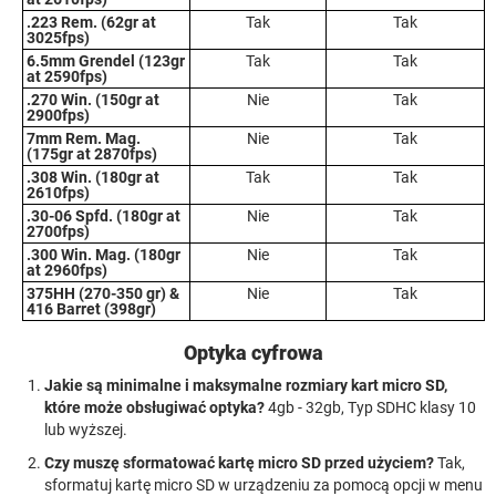
.223 Rem. (62gr at
Tak
Tak
3025fps)
6.5mm Grendel (123gr
Tak
Tak
at 2590fps)
.270 Win. (150gr at
Nie
Tak
2900fps)
7mm Rem. Mag.
Nie
Tak
(175gr at 2870fps)
.308 Win. (180gr at
Tak
Tak
2610fps)
.30-06 Spfd. (180gr at
Nie
Tak
2700fps)
.300 Win. Mag. (180gr
Nie
Tak
at 2960fps)
375HH (270-350 gr) &
Nie
Tak
416 Barret (398gr)
Optyka cyfrowa
Jakie są minimalne i maksymalne rozmiary kart micro SD,
które może obsługiwać optyka?
4gb - 32gb, Typ SDHC klasy 10
lub wyższej.
Czy muszę sformatować kartę micro SD przed użyciem?
Tak,
sformatuj kartę micro SD w urządzeniu za pomocą opcji w menu