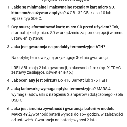
Jakie są minimalne i maksymalne rozmiary kart micro SD,
które można używać z optyką?
4 GB - 32 GB, klasa 10 lub
lepsza, typ SDHC.
Czy muszę sformatować kartę micro SD przed użyciem?
Tak,
sformatuj kartę micro SD w urządzeniu za pomocą opcji w menu
ustawień systemu.
Jaka jest gwarancja na produkty termowizyjne ATN?
Na optykę termowizyjną przysługuje 3-letnia gwarancja.
LRF i ABL mają 2 lata gwarancji, a akcesoria 1 rok (np. X-TRAC,
zestawy zasilające, oświetlenie itp.).
Jak oceniany jest odrzut?
Do 416 Barrett lub 375 H&H
Jaką ładowarkę wymaga optyka termowizyjna?
MARS 4
wymaga ładowarki o natężeniu 2 amperów i dołączonego kabla
USB-C.
Jaka jest średnia żywotność i gwarancja baterii w modelu
MARS 4?
Żywotność baterii wynosi do 16+ godzin, w zależności
od ustawień. Gwarancja na baterię wynosi 2 lata.