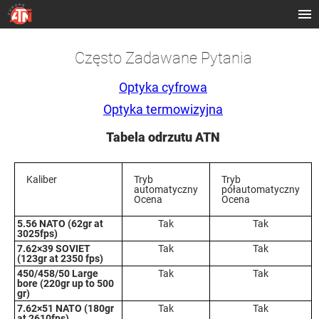
Często Zadawane Pytania
Optyka cyfrowa
Optyka termowizyjna
Tabela odrzutu ATN
Kaliber
Tryb
Tryb
automatyczny
półautomatyczny
Ocena
Ocena
5.56 NATO (62gr at
Tak
Tak
3025fps)
7.62×39 SOVIET
Tak
Tak
(123gr at 2350 fps)
450/458/50 Large
Tak
Tak
bore (220gr up to 500
gr)
7.62×51 NATO (180gr
Tak
Tak
at 2610fps)