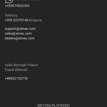
+359879932392
Telefony:
+359 32570140
Bułgaria
support@atneu.com
sales@atneu.com
dealers@atneu.com
Sales Manager Poland
Paweł Wilewski
+48602152770
METODA PŁATNOŚCI