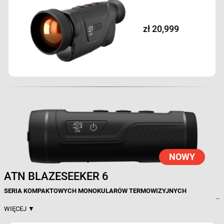
świeżym powietrzu, którzy wymagają niezrównanej przejrzystości i
niezawodności do śledzenia zwierzyny, patroli, nawigacji i eksploracji
terenów odległych.
zł 20,999
Ultra-HD 6. generacja rdzenia termicznego z precyzyjną
czułością
Ostry obraz wspomagany AI
Wyświetlacz OLED Full HD
Wydłużony czas pracy baterii
Wbudowany dalmierz laserowy (LRF)
ŁĄCZNOŚĆ WI-FI
Wbudowane nagrywanie wideo i audio
Wiele trybów kolorów
NOWY
ATN BLAZESEEKER 6
SERIA KOMPAKTOWYCH MONOKULARÓW TERMOWIZYJNYCH
WYDAJNOŚĆ TERMOWIZYJNA I JAKOŚĆ OBRAZU
WIĘCEJ ▼
ATN BlazeSeeker 6 zapewnia niezawodną wydajność termowizyjną w