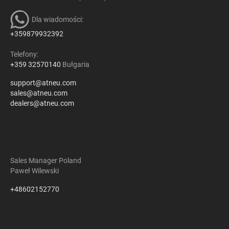
Dla wiadomości:
+359879932392
Telefony:
+359 32570140
Bułgaria
support@atneu.com
sales@atneu.com
dealers@atneu.com
Sales Manager Poland
Paweł Wilewski
+48602152770