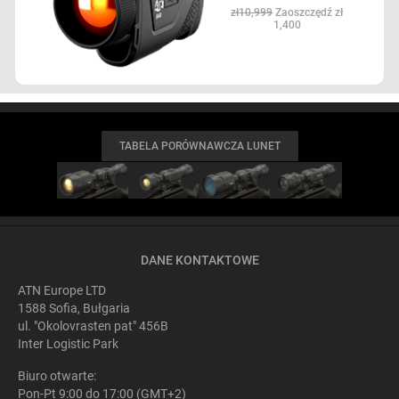
zł10,999
Zaoszczędź zł
1,400
TABELA PORÓWNAWCZA LUNET
DANE KONTAKTOWE
ATN Europe LTD
1588 Sofia, Bułgaria
ul. "Okolovrasten pat" 456B
Inter Logistic Park
Biuro otwarte:
Pon-Pt 9:00 do 17:00 (GMT+2)