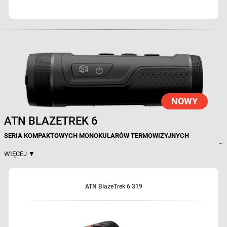
NOWY
ATN BLAZETREK 6
SERIA KOMPAKTOWYCH MONOKULARÓW TERMOWIZYJNYCH
WYDAJNOŚĆ TERMOWIZYJNA I JAKOŚĆ OBRAZU
WIĘCEJ ▼
Seria ATN BlazeTrek 6 zapewnia zaawansowaną wydajność termowizyjną
w kompaktowym monokularze stworzonym dla myśliwych, eksploratorów
outdoorowych i profesjonalistów, którzy wymagają większego zasięgu
detekcji i wyższej jakości obrazu. Zaprojektowany dla użytkowników,
ATN BlazeTrek 6 319
którzy chcą widzieć dalej i pewnie identyfikować cele, BlazeTrek 6 łączy
moc termowizyjną 6. generacji z solidną przenośnością do intensywnego
użytkowania w terenie.
Sercem serii BlazeTrek 6 jest termiczny silnik 6. generacji ATN —
najpotężniejsza platforma termowizyjna, jaką kiedykolwiek stworzyliśmy.