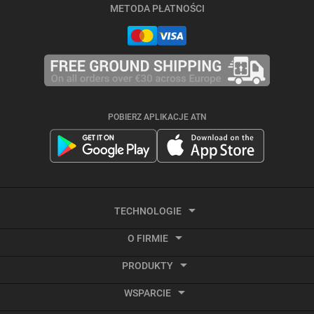
METODA PŁATNOŚCI
POBIERZ APLIKACJE ATN
TECHNOLOGIE
O FIRMIE
Termowizja
PRODUKTY
O ATN
Nagrywanie wideo aktywowane odrzutem
WSPARCIE
Smart HD Optics
Kalkulator balistyczny