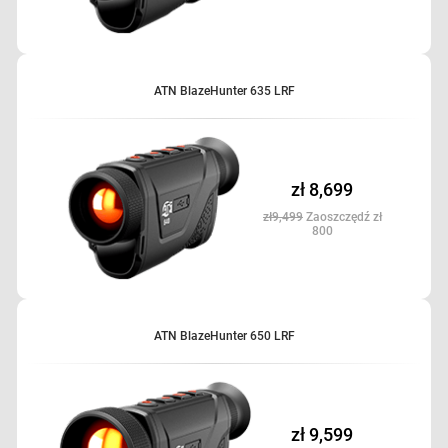
ATN BlazeHunter 635 LRF
zł 8,699
zł9,499
Zaoszczędź zł
800
ATN BlazeHunter 650 LRF
zł 9,599