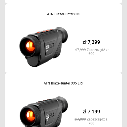
doskonałym towarzyszem dla myśliwych, którzy oczekują najlepszej
jakości.
ATN BlazeHunter 635
zł 7,399
zł7,999
Zaoszczędź zł
600
ATN BlazeHunter 335 LRF
zł 7,199
zł7,899
Zaoszczędź zł
700