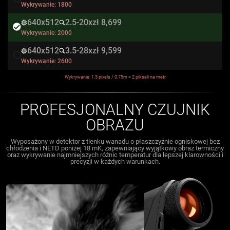
Wykrywanie:
1800
640x512
2.5-20x
zł 8,699
Wykrywanie:
2000
640x512
3.5-28x
zł 9,599
Wykrywanie:
2600
Wykrywanie: 1.5 pixels / 0.75m = 2 pikseli na metr
PROFESJONALNY CZUJNIK
OBRAZU
Wyposażony w detektor z tlenku wanadu o płaszczyźnie ogniskowej bez
chłodzenia i NETD poniżej 18 mK, zapewniający wyjątkowy obraz termiczny
oraz wykrywanie najmniejszych różnic temperatur dla lepszej klarowności i
precyzji w każdych warunkach.