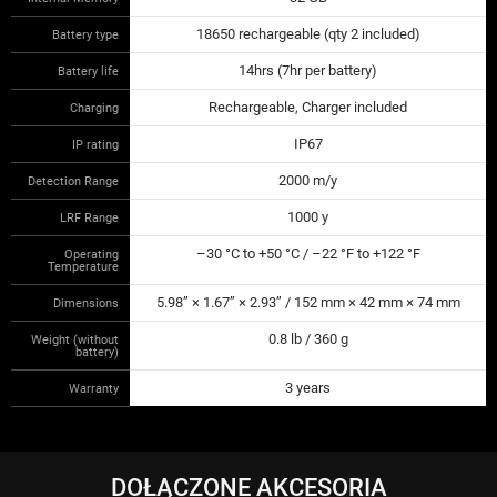
18650 rechargeable (qty 2 included)
Battery type
14hrs (7hr per battery)
Battery life
Rechargeable, Charger included
Charging
IP67
IP rating
2000 m/y
Detection Range
1000 y
LRF Range
–30 °C to +50 °C / –22 °F to +122 °F
Operating
Temperature
5.98” × 1.67” × 2.93” / 152 mm × 42 mm × 74 mm
Dimensions
0.8 lb / 360 g
Weight (without
battery)
3 years
Warranty
DOŁĄCZONE AKCESORIA