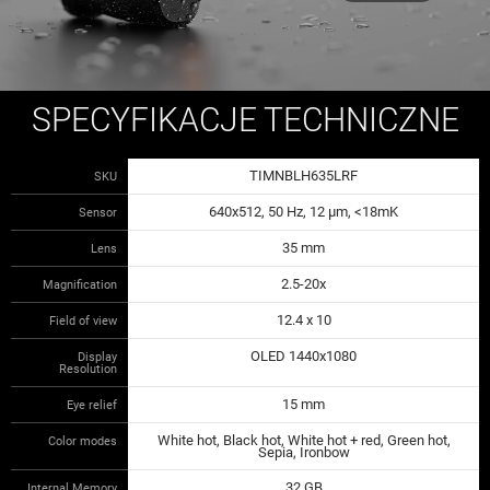
SPECYFIKACJE TECHNICZNE
TIMNBLH635LRF
SKU
640x512, 50 Hz, 12 μm, <18mK
Sensor
35 mm
Lens
2.5-20x
Magnification
12.4 x 10
Field of view
OLED 1440x1080
Display
Resolution
15 mm
Eye relief
White hot, Black hot, White hot + red, Green hot,
Color modes
Sepia, Ironbow
32 GB
Internal Memory